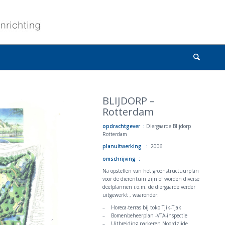
BLIJDORP –
Rotterdam
opdrachtgever :
Diergaarde Blijdorp
Rotterdam
planuitwerking :
2006
omschrijving :
Na opstellen van het groenstructuurplan
voor de dierentuin zijn of worden diverse
deelplannen i.o.m. de diergaarde verder
uitgewerkt , waaronder:
– Horeca-terras bij toko Tjik-Tjak
– Bomenbeheerplan -VTA-inspectie
– Uitbreiding parkeren Noordzijde