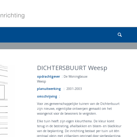
DICHTERSBUURT Weesp
opdrachtgever :
De Woningbouw
Weesp
planuitwerking :
2001-2003
omschrijving :
Voor zes gemeenschappelijke tuinen van de Dichterbuurt
zijn nieuwe, eigentijdse ontwerpen gemaakt om het
woongenot voor de bewoners te vergroten.
Elke tuin heeft zijn eigen kleurthema. De kleur komt
terug in de bestrating, afvalbakken en bloem- en bladkleur
van de beplanting. De inrichting bestaat per tuin uit één
centraal plein met zitbanken omringd door sierbeplanting,