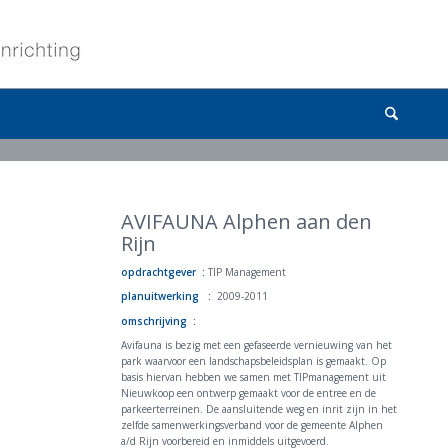
AVIFAUNA Alphen aan den
Rijn
opdrachtgever :
TIP Management
planuitwerking :
2009-2011
omschrijving :
Avifauna is bezig met een gefaseerde vernieuwing van het
park waarvoor een landschapsbeleidsplan is gemaakt. Op
basis hiervan hebben we samen met TIPmanagement uit
Nieuwkoop een ontwerp gemaakt voor de entree en de
parkeerterreinen. De aansluitende weg en inrit zijn in het
zelfde samenwerkingsverband voor de gemeente Alphen
a/d Rijn voorbereid en inmiddels uitgevoerd.